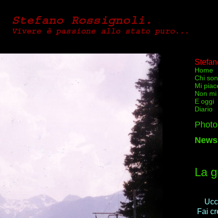
Stefan
Home
Chi so
Mi piac
Non mi
E oggi
Diario
Photo
News
La g
Ucci
Fai cr