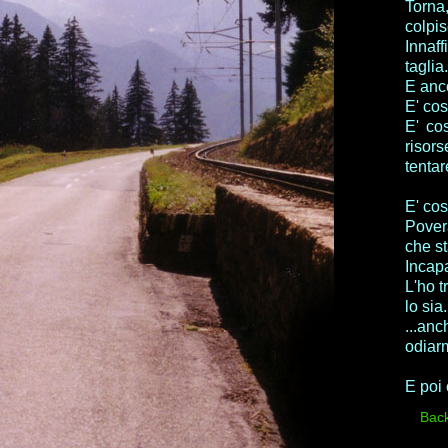
Torna
colpis
Innaf
taglia.
E anc
E' co
E' co
risor
tentar
E' cos
Povera
che s
Incapa
L'ho t
lo sia.
...an
odiarm
E poi 
Bac